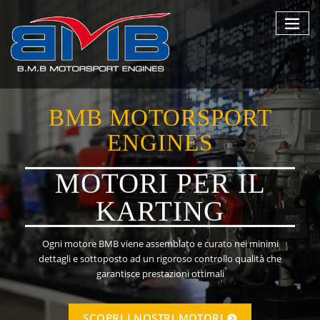
Skip
to
content
BMB MOTORSPORT
ENGINES
MOTORI PER IL
KARTING
Ogni motore BMB viene assemblato e curato nei minimi
dettagli e sottoposto ad un rigoroso controllo qualità che
garantisce prestazioni ottimali
SCOPRI I NOSTRI MOTORI